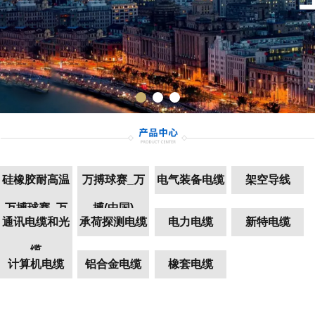
硅橡胶耐高温
万搏球赛_万
电气装备电缆
架空导线
万搏球赛_万
搏(中国)
通讯电缆和光
承荷探测电缆
电力电缆
新特电缆
搏(中国)
缆
计算机电缆
铝合金电缆
橡套电缆