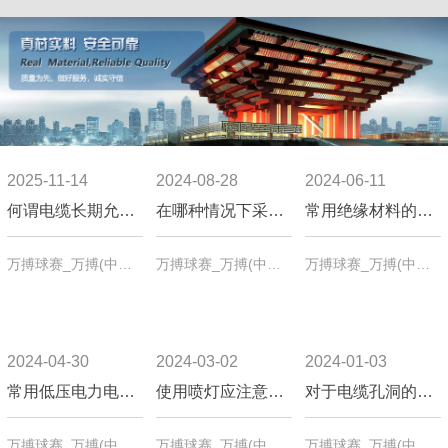
2025-11-14
2024-08-28
2024-06-11
何谓电缆长期允许载流量？
在哪种情况下采用排管敷设？有什么优点？
常用绝缘材料的类别哪些？
万搏球赛_万搏(中国) 介绍：电缆长期允许载流量是指在电缆内通过规定电流时，在热稳定后，电缆导体达到长期允许工作温度时的电流数值。
万搏球赛_万搏(中国) 介绍排管敷设适用情况及优点，排管敷设一般用在与其他建筑物等相交叉处或建筑物密集区，优点是占地少、能承受大荷重、电缆互不影响且安全。
万搏球赛_万搏(中国) 介绍常用绝缘材料类别，包括无机绝缘材料如云母、石棉等，有机绝缘材料如树脂、橡胶等，以及混合绝缘材料。
2024-04-30
2024-03-02
2024-01-03
常用低压电力电缆按绝缘和保护层的不同，主要可分为哪几类？
使用喷灯应注意哪些事项？
对于电缆孔洞的防火封堵有何要求？
万搏球赛_万搏(中国) 介绍常用低压电力电缆分类，包括油浸纸绝缘铅包(或铝包)电力电缆、不滴流油浸纸绝缘电力电缆、聚氯乙烯绝缘聚氯乙烯护套电力电缆、交联聚氯乙烯绝缘聚乙烯护套电力电缆、交联聚氯乙烯绝缘聚氯乙烯护套电力电缆、橡皮绝缘电力电缆。
万搏球赛_万搏(中国) 介绍喷灯使用注意事项：最大注油量为油筒容积3/4，打气压力适中，周围无易燃物且空气流通，停用时规范操作，煤油与汽油喷灯分开使用。
万搏球赛_万搏(中国) 介绍对于较大电缆贯穿孔洞如电缆贯穿楼板处的防火封堵要求，需先涂四至六层防火涂料，再用耐火材料板托防火堵料，保证封堵牢固密实。