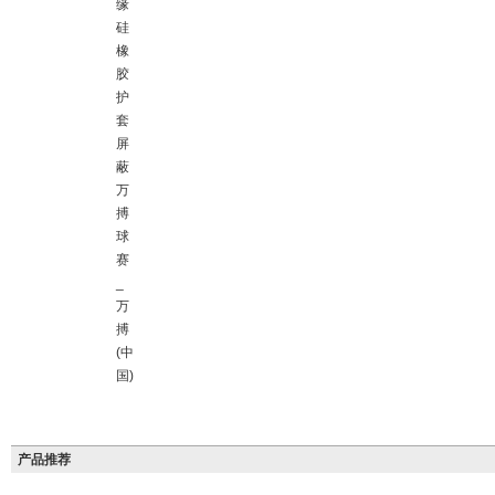
缘
硅
橡
胶
护
套
屏
蔽
万
搏
球
赛
_
万
搏
(中
国)
产品推荐