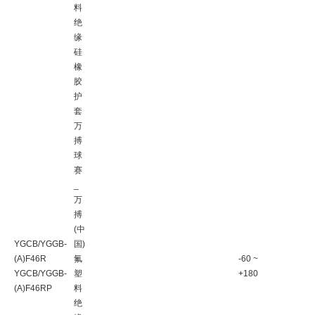
料
绝
缘
硅
橡
胶
护
套
万
搏
球
赛
_
万
搏
(中
YGCB/YGGB-
国)
(A)F46R
氟
-60 ~
YGCB/YGGB-
塑
+180
(A)F46RP
料
绝