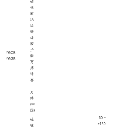
硅
橡
胶
绝
缘
硅
橡
胶
护
YGCB
套
YGGB
万
搏
球
赛
_
万
搏
(中
国)
-60 ~
硅
+180
橡