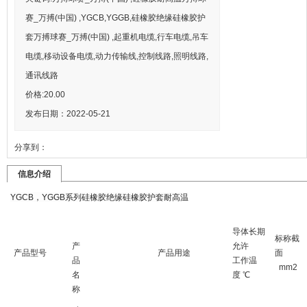
赛_万搏(中国) ,YGCB,YGGB,硅橡胶绝缘硅橡胶护
套万搏球赛_万搏(中国) ,起重机电缆,行车电缆,吊车
电缆,移动设备电缆,动力传输线,控制线路,照明线路,
通讯线路
价格:
20.00
发布日期：2022-05-21
分享到：
信息介绍
YGCB，YGGB系列硅橡胶绝缘硅橡胶护套耐高温
导体长期
标称截
产
允许
产品型号
产品用途
面
品
工作温
mm2
名
度 ℃
称