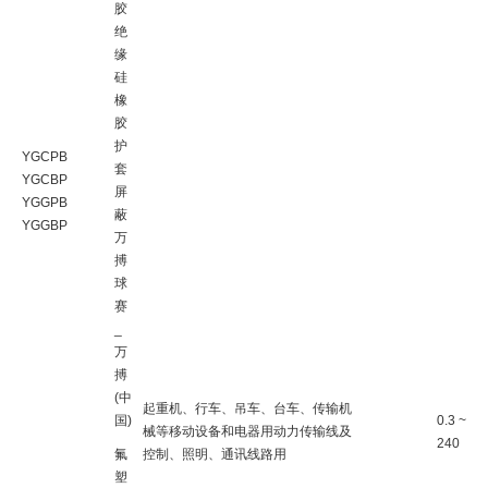
胶
绝
缘
硅
橡
胶
护
YGCPB
套
YGCBP
屏
YGGPB
蔽
YGGBP
万
搏
球
赛
_
万
搏
(中
起重机、行车、吊车、台车、传输机
国)
0.3 ~
械等移动设备和电器用动力传输线及
240
氟
控制、照明、通讯线路用
塑