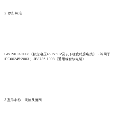
2 执行标准
GB/T5013-2008《额定电压450/750V及以下橡皮绝缘电缆》（等同于：
IEC60245:2003 ）JB8735-1998《通用橡套软电缆》
3.型号名称、规格及范围