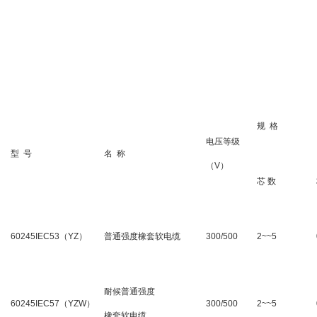
规 格
电压等级
型 号
名 称
（V）
芯 数
60245IEC53（YZ）
普通强度橡套软电缆
300/500
2~~5
耐候普通强度
60245IEC57（YZW）
300/500
2~~5
橡套软电缆