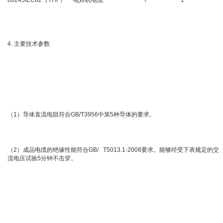
60245IEC82（YHF）
电焊机电缆
/
1
4. 主要技术参数
（1）导体直流电阻符合GB/T3956中第5种导体的要求。
（2）成品电缆的绝缘性能符合GB/ T5013.1-2008要求。能够经受下表规定的交
流电压试验5分钟不击穿。