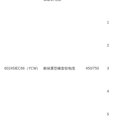
1
2
60245IEC66（YCW）
耐候重型橡套软电缆
450/750
3
4
5