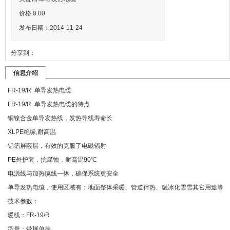
价格:
0.00
发布日期：2014-11-24
分享到：
信息介绍
FR-19/R 单导发热电缆
FR-19/R 单导发热电缆的特点
铜镍合金单导发热线，发热导线寿命长
XLPE绝缘,耐高温
铝箔屏蔽层，有效的克服了电磁辐射
PE外护套，抗腐蚀，耐高温90℃
电源线与加热缆线一体，确保系统更安全
单导发热电缆，使用区域有：地面整体采暖、管道伴热、融冰化雪雪其它用途等
技术参数：
暖线：FR-19/R
型号：带屏单导