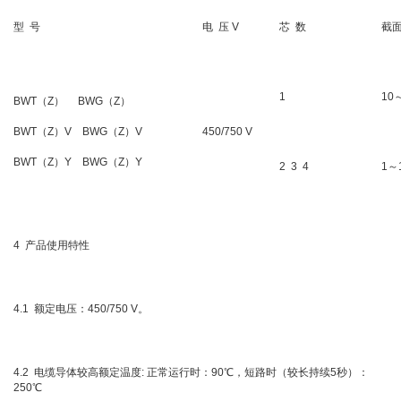
型 号
电 压 V
芯 数
截面
1
10
BWT（Z） BWG（Z）
BWT（Z）V BWG（Z）V
450/750 V
BWT（Z）Y BWG（Z）Y
2 3 4
1～
4 产品使用特性
4.1 额定电压：450/750 V。
4.2 电缆导体较高额定温度: 正常运行时：90℃，短路时（较长持续5秒）：
250℃