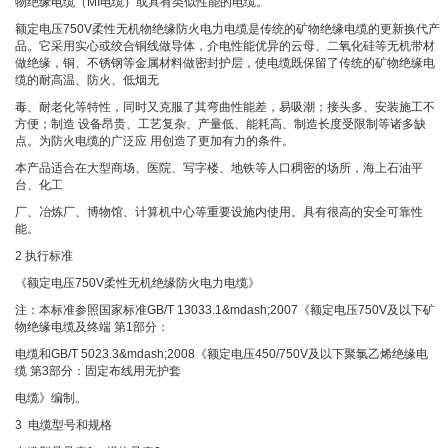
物绝缘电缆（MI电缆）或具有类似性能的电缆。
额定电压750V柔性无机物绝缘防火电力电缆是传统的矿物绝缘电缆的更新换代产
品。它采用实心或绞合铜线做导体，介电性能优异的云母、二氧化硅等无机带材
做绝缘，铜、不锈钢等金属材料做密封护层，使电缆既保留了传统的矿物绝缘电
缆的耐高温、防火、低烟无
毒、耐老化等特性，同时又克服了其弯曲性能差，易吸潮；接头多、安装施工不
方便；制造 设备昂贵、工艺复杂、产量低、能耗高、制造长度受限制等诸多缺
点。为防火电缆的广泛应 用创造了更加有力的条件。
本产品适合在大型商场、医院、写字楼、地铁等人口稠密的场所，海上石油平
台、化工
厂、冶炼厂、博物馆、计算机中心等重要设施内使用。具有很高的安全可靠性
能。
2 执行标准
《额定电压750V柔性无机绝缘防火电力电缆》
注：本标准参照国家标准GB/T 13033.1&mdash;2007《额定电压750V及以下矿
物绝缘电缆及终端 第1部分：
电缆和GB/T 5023.3&mdash;2008《额定电压450/750V及以下聚氯乙烯绝缘电
缆 第3部分：固定布线用无护套
电缆》编制。
3 电缆型号和规格