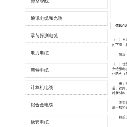
架空导线
通讯电缆和光缆
信息介
承荷探测电缆
〈一〉市
的下降，
电力电缆
较近，国
〈二〉优
火绝缘电
新特电缆
化防火（
由于陶瓷
计算机电缆
道、铁路
种新材料，
陶瓷化防
铝合金电缆
成一层坚
目前主要
橡套电缆