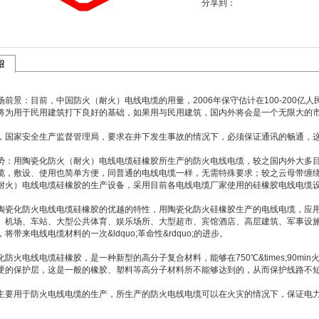
分享到：
绍
场前景：目前，中国防火（耐火）电线电缆的用量，2006年保守估计在100-200亿人
将为用于民用建筑打下良好的基础，如果用与民用建筑，国内外将会是一个无限大的
家安全生产监督管理局，要求在井下发生事故的情况下，必须保证通讯的畅通，这
势：用陶瓷化防火（耐火）电线电缆硅橡胶所生产的防火电线电缆，较之国内外大多
缆，敷设、使用也简单方便，同普通的电线电缆一样，无需特殊要求；较之云母带缠绕的
耐火）电线电缆硅橡胶的生产设备，采用目前各电线电缆厂家使用的硅橡胶电线电缆
化防火电线电缆硅橡胶的优越的特性，用陶瓷化防火硅橡胶生产的电线电缆，应用
、机场、车站、大型公共体育、娱乐场所、大型超市、宾馆酒店、高层建筑、军事设
将带来电线电缆材料的一次&ldquo;革命性&rdquo;的进步。
火电线电缆硅橡胶，是一种新型的高分子复合材料，能够在750℃&times;90m
硬的保护层，这是一般的橡胶、塑料等高分子材料所不能够达到的，从而保护线路不
用于防火电线电缆的生产，所生产的防火电线电缆可以在火灾的情况下，保证电力