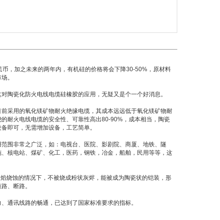
民币，加之未来的两年内，有机硅的价格将会下降30-50%，原材料
市场。
对陶瓷化防火电线电缆硅橡胶的应用，无疑又是个一个好消息。
目前采用的氧化镁矿物耐火绝缘电缆，其成本远远低于氧化镁矿物耐
耐火电线电缆的安全性、可靠性高出80-90%，成本相当，陶瓷
设备即可，无需增加设备，工艺简单。
范围非常之广泛，如：电视台、医院、影剧院、商厦、地铁、隧
施、核电站、煤矿、化工，医药，钢铁，冶金，船舶，民用等等，这
in火焰烧蚀的情况下，不被烧成粉状灰烬，能被成为陶瓷状的铠装，形
短路、断路。
、通讯线路的畅通，已达到了国家标准要求的指标。