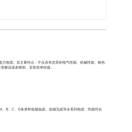
绝缘电力电缆。其主要特点：不仅具有优异的电气性能、机械性能、耐热
不受敷设落差限制，安装简单快捷。
缆包括A、B、C、D各类和低烟低卤、低烟无卤等全系列电缆、性能符合