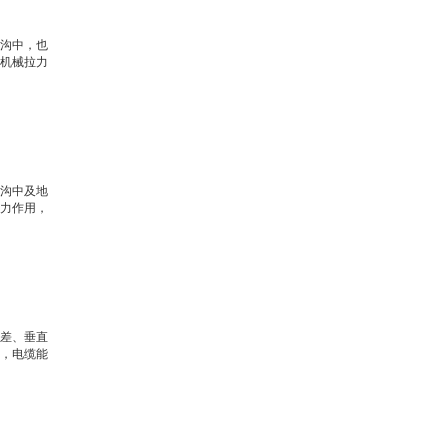
沟中，也
机械拉力
沟中及地
力作用，
差、垂直
，电缆能