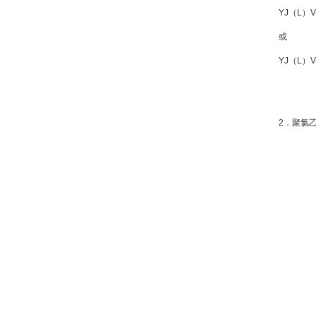
YJ（L）V
或
YJ（L）V
2．聚氯