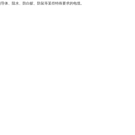
割导体、阻水、防白蚁、防鼠等某些特殊要求的电缆。