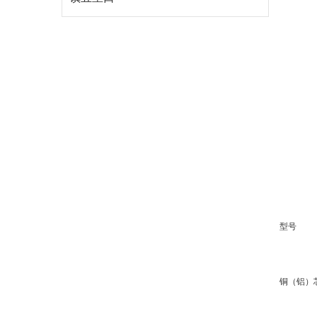
型号
铜（铝）