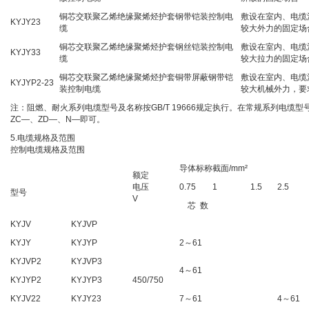
铜芯交联聚乙烯绝缘聚烯烃护套钢带铠装控制电
敷设在室内、电缆
KYJY23
缆
较大外力的固定场
铜芯交联聚乙烯绝缘聚烯烃护套钢丝铠装控制电
敷设在室内、电缆
KYJY33
缆
较大拉力的固定场
铜芯交联聚乙烯绝缘聚烯烃护套铜带屏蔽钢带铠
敷设在室内、电缆
KYJYP2-23
装控制电缆
较大机械外力，要
注：阻燃、耐火系列电缆型号及名称按GB/T 19666规定执行。在常规系列电缆型
ZC—、ZD—、N—即可。
5.电缆规格及范围
控制电缆规格及范围
导体标称截面/mm²
额定
电压
0.75
1
1.5
2.5
型号
V
芯 数
KYJV
KYJVP
KYJY
KYJYP
2～61
KYJVP2
KYJVP3
4～61
KYJYP2
KYJYP3
450/750
KYJV22
KYJY23
7～61
4～61