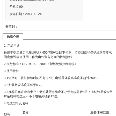
价格:
0.00
发布日期：2014-11-24
分享到：
信息介绍
1. 产品用途
适用于交流额定电压U0/U为450/750V及以下控制、监控回路和保护线路等要求
固定敷设场合使用，作为电气装备之间的控制接线。
2.执行标准：GB/T9330—2008《塑料绝缘控制电缆》
3.使用特性
3.1短路时（较长持续时间不超过5s）电缆导体较高温度不超过250℃
3.2安装敷设温度不低于0℃。
3.3推荐的允许弯曲半径：无铠装层电缆应不小于电缆外径8倍；有铠装层或铜带
屏蔽结构电缆应不小于电缆外径的12倍。
4.电缆型号及名称
名称
主要使用范围
型号