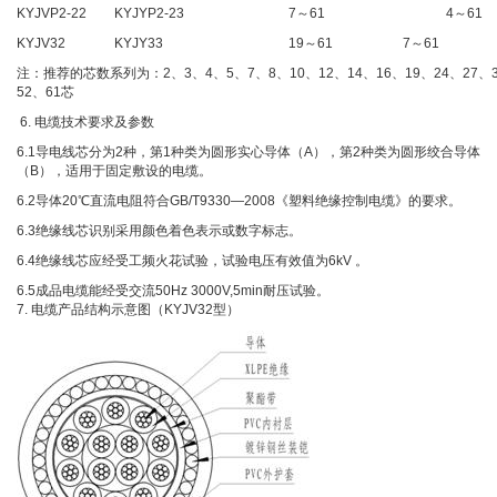
KYJVP2-22
KYJYP2-23
7～61
4～61
KYJV32
KYJY33
19～61
7～61
注：推荐的芯数系列为：2、3、4、5、7、8、10、12、14、16、19、24、27、3
52、61芯
6. 电缆技术要求及参数
6.1导电线芯分为2种，第1种类为圆形实心导体（A），第2种类为圆形绞合导体
（B），适用于固定敷设的电缆。
6.2导体20℃直流电阻符合GB/T9330—2008《塑料绝缘控制电缆》的要求。
6.3绝缘线芯识别采用颜色着色表示或数字标志。
6.4绝缘线芯应经受工频火花试验，试验电压有效值为6kV 。
6.5成品电缆能经受交流50Hz 3000V,5min耐压试验。
7. 电缆产品结构示意图（KYJV32型）